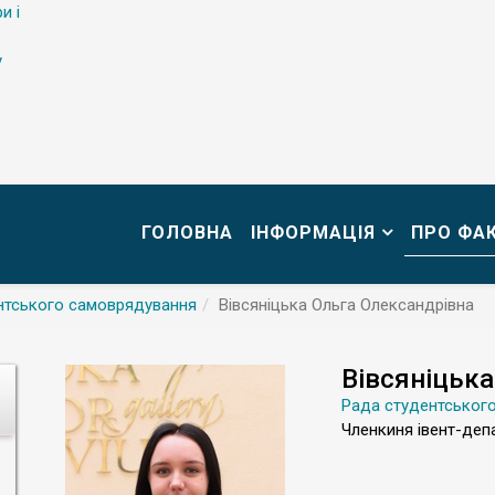
и і
у
ГОЛОВНА
ІНФОРМАЦІЯ
ПРО ФА
нтського самоврядування
Вівсяніцька Ольга Олександрівна
Вівсяніцька
Рада студентськог
Членкиня івент-деп