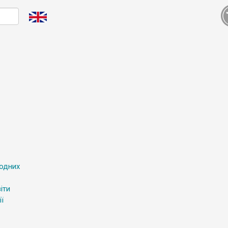
родних
іти
ї